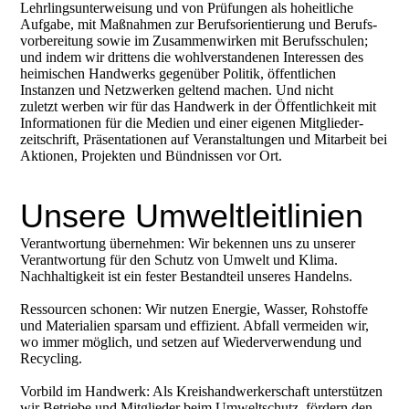
Lehrlings­unterweisung und von Prüfungen als hoheit­liche
Aufgabe, mit Maßnahmen zur Berufs­orientierung und Berufs­
vorbereitung sowie im Zusammen­wirken mit Berufs­schulen;
und indem wir drittens die wohlverstandenen Interessen des
heimischen Handwerks gegen­über Politik, öffent­lichen
Instanzen und Netzwerken geltend machen. Und nicht
zuletzt werben wir für das Handwerk in der Öffentlich­keit mit
Informa­tionen für die Medien und einer eigenen Mitglieder­
zeitschrift, Präsenta­tionen auf Veranstal­tungen und Mitarbeit bei
Aktionen, Projekten und Bündnissen vor Ort.
Unsere Umweltleitlinien
Verantwortung übernehmen: Wir bekennen uns zu unserer
Verantwortung für den Schutz von Umwelt und Klima.
Nachhaltigkeit ist ein fester Bestandteil unseres Handelns.
Ressourcen schonen: Wir nutzen Energie, Wasser, Rohstoffe
und Materialien sparsam und effizient. Abfall vermeiden wir,
wo immer möglich, und setzen auf Wiederverwendung und
Recycling.
Vorbild im Handwerk: Als Kreishandwerkerschaft unterstützen
wir Betriebe und Mitglieder beim Umweltschutz, fördern den