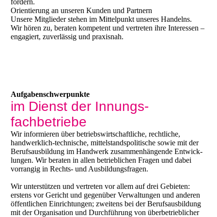
fördern.
Orientierung an unseren Kunden und Partnern
Unsere Mitglieder stehen im Mittelpunkt unseres Handelns.
Wir hören zu, beraten kompetent und vertreten ihre Interessen –
engagiert, zuverlässig und praxisnah.
Aufgaben­schwerpunkte
im Dienst der Innungs­
fachbetriebe
Wir informieren über betriebs­wirtschaft­liche, recht­liche,
handwerk­lich-technische, mittel­stands­politische sowie mit der
Berufs­ausbildung im Handwerk zusammen­hängende Entwick­
lungen. Wir beraten in allen betrieb­lichen Fragen und dabei
vorrangig in Rechts- und Ausbildungs­fragen.
Wir unterstützen und vertreten vor allem auf drei Gebieten:
erstens vor Gericht und gegen­über Verwal­tungen und anderen
öffent­lichen Einrich­tungen; zweitens bei der Berufs­ausbil­dung
mit der Organi­sation und Durch­führung von über­betrieblicher